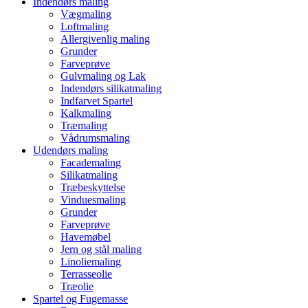
Indendørs maling
Vægmaling
Loftmaling
Allergivenlig maling
Grunder
Farveprøve
Gulvmaling og Lak
Indendørs silikatmaling
Indfarvet Spartel
Kalkmaling
Træmaling
Vådrumsmaling
Udendørs maling
Facademaling
Silikatmaling
Træbeskyttelse
Vinduesmaling
Grunder
Farveprøve
Havemøbel
Jern og stål maling
Linoliemaling
Terrasseolie
Træolie
Spartel og Fugemasse