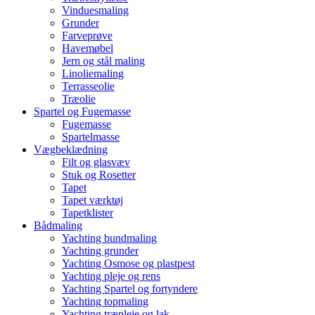
Vinduesmaling
Grunder
Farveprøve
Havemøbel
Jern og stål maling
Linoliemaling
Terrasseolie
Træolie
Spartel og Fugemasse
Fugemasse
Spartelmasse
Vægbeklædning
Filt og glasvæv
Stuk og Rosetter
Tapet
Tapet værktøj
Tapetklister
Bådmaling
Yachting bundmaling
Yachting grunder
Yachting Osmose og plastpest
Yachting pleje og rens
Yachting Spartel og fortyndere
Yachting topmaling
Yachting træpleje og lak