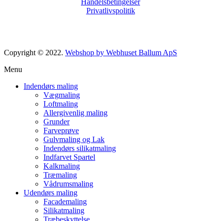
Handelsbetingelser
Privatlivspolitik
Copyright © 2022.
Webshop by Webhuset Ballum ApS
Menu
Indendørs maling
Vægmaling
Loftmaling
Allergivenlig maling
Grunder
Farveprøve
Gulvmaling og Lak
Indendørs silikatmaling
Indfarvet Spartel
Kalkmaling
Træmaling
Vådrumsmaling
Udendørs maling
Facademaling
Silikatmaling
Træbeskyttelse