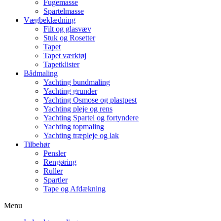
Fugemasse
Spartelmasse
Vægbeklædning
Filt og glasvæv
Stuk og Rosetter
Tapet
Tapet værktøj
Tapetklister
Bådmaling
Yachting bundmaling
Yachting grunder
Yachting Osmose og plastpest
Yachting pleje og rens
Yachting Spartel og fortyndere
Yachting topmaling
Yachting træpleje og lak
Tilbehør
Pensler
Rengøring
Ruller
Spartler
Tape og Afdækning
Menu