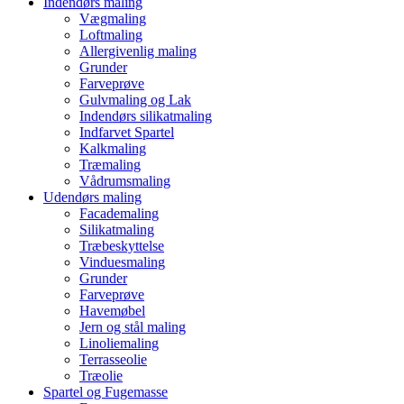
Indendørs maling
Vægmaling
Loftmaling
Allergivenlig maling
Grunder
Farveprøve
Gulvmaling og Lak
Indendørs silikatmaling
Indfarvet Spartel
Kalkmaling
Træmaling
Vådrumsmaling
Udendørs maling
Facademaling
Silikatmaling
Træbeskyttelse
Vinduesmaling
Grunder
Farveprøve
Havemøbel
Jern og stål maling
Linoliemaling
Terrasseolie
Træolie
Spartel og Fugemasse