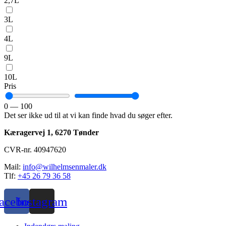
2,7L
3L
4L
9L
10L
Pris
0
—
100
Det ser ikke ud til at vi kan finde hvad du søger efter.
Kæragervej 1,
6270 Tønder
CVR-nr. 40947620
Mail:
info@wilhelmsenmaler.dk
Tlf:
+45 26 79 36 58
acebook
Instagram