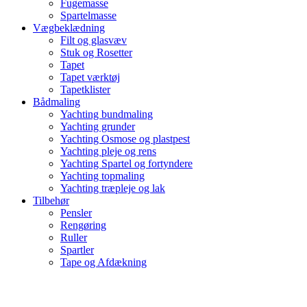
Fugemasse
Spartelmasse
Vægbeklædning
Filt og glasvæv
Stuk og Rosetter
Tapet
Tapet værktøj
Tapetklister
Bådmaling
Yachting bundmaling
Yachting grunder
Yachting Osmose og plastpest
Yachting pleje og rens
Yachting Spartel og fortyndere
Yachting topmaling
Yachting træpleje og lak
Tilbehør
Pensler
Rengøring
Ruller
Spartler
Tape og Afdækning