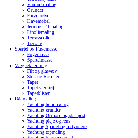
Vinduesmaling
Grunder
Farveprøve
Havemøbel
Jern og stål maling
Linoliemaling
Terrasseolie
Træolie
Spartel og Fugemasse
Fugemasse
Spartelmasse
Vægbeklædning
Filt og glasvæv
Stuk og Rosetter
Tapet
Tapet værktøj
Tapetklister
Bådmaling
Yachting bundmaling
Yachting grunder
Yachting Osmose og plastpest
Yachting pleje og rens
Yachting Spartel og fortyndere
Yachting topmaling
Yachting træpleje og lak