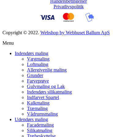
Handelsbetingelser
Privatlivspolitik
Copyright © 2022.
Webshop by Webhuset Ballum ApS
Menu
Indendørs maling
Vægmaling
Loftmaling
Allergivenlig maling
Grunder
Farveprøve
Gulvmaling og Lak
Indendørs silikatmaling
Indfarvet Spartel
Kalkmaling
Træmaling
Vådrumsmaling
Udendørs maling
Facademaling
Silikatmaling
Træbeskyttelse