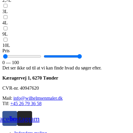
2,7L
3L
4L
9L
10L
Pris
0
—
100
Det ser ikke ud til at vi kan finde hvad du søger efter.
Kæragervej 1,
6270 Tønder
CVR-nr. 40947620
Mail:
info@wilhelmsenmaler.dk
Tlf:
+45 26 79 36 58
acebook
Instagram