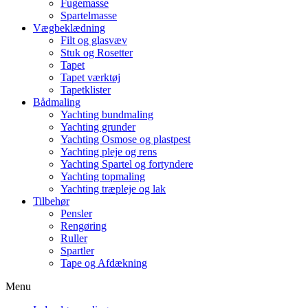
Fugemasse
Spartelmasse
Vægbeklædning
Filt og glasvæv
Stuk og Rosetter
Tapet
Tapet værktøj
Tapetklister
Bådmaling
Yachting bundmaling
Yachting grunder
Yachting Osmose og plastpest
Yachting pleje og rens
Yachting Spartel og fortyndere
Yachting topmaling
Yachting træpleje og lak
Tilbehør
Pensler
Rengøring
Ruller
Spartler
Tape og Afdækning
Menu