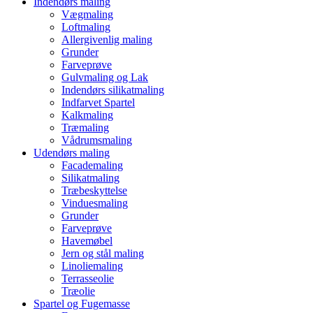
Indendørs maling
Vægmaling
Loftmaling
Allergivenlig maling
Grunder
Farveprøve
Gulvmaling og Lak
Indendørs silikatmaling
Indfarvet Spartel
Kalkmaling
Træmaling
Vådrumsmaling
Udendørs maling
Facademaling
Silikatmaling
Træbeskyttelse
Vinduesmaling
Grunder
Farveprøve
Havemøbel
Jern og stål maling
Linoliemaling
Terrasseolie
Træolie
Spartel og Fugemasse