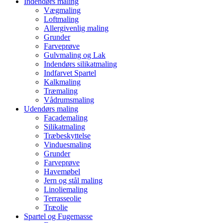
Indendørs maling
Vægmaling
Loftmaling
Allergivenlig maling
Grunder
Farveprøve
Gulvmaling og Lak
Indendørs silikatmaling
Indfarvet Spartel
Kalkmaling
Træmaling
Vådrumsmaling
Udendørs maling
Facademaling
Silikatmaling
Træbeskyttelse
Vinduesmaling
Grunder
Farveprøve
Havemøbel
Jern og stål maling
Linoliemaling
Terrasseolie
Træolie
Spartel og Fugemasse