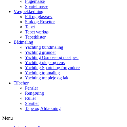
Fugemasse
Spartelmasse
Vægbeklædning
Filt og glasvæv
Stuk og Rosetter
Tapet
Tapet værktøj
Tapetklister
Bådmaling
Yachting bundmaling
Yachting grunder
Yachting Osmose og plastpest
Yachting pleje og rens
Yachting Spartel og fortyndere
Yachting topmaling
Yachting træpleje og lak
Tilbehør
Pensler
Rengøring
Ruller
Spartler
Tape og Afdækning
Menu