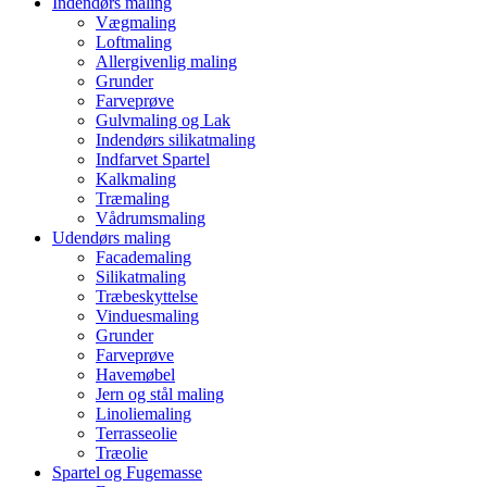
Indendørs maling
Vægmaling
Loftmaling
Allergivenlig maling
Grunder
Farveprøve
Gulvmaling og Lak
Indendørs silikatmaling
Indfarvet Spartel
Kalkmaling
Træmaling
Vådrumsmaling
Udendørs maling
Facademaling
Silikatmaling
Træbeskyttelse
Vinduesmaling
Grunder
Farveprøve
Havemøbel
Jern og stål maling
Linoliemaling
Terrasseolie
Træolie
Spartel og Fugemasse