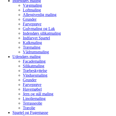
Indendørs maling
Vægmaling
Loftmaling
Allergivenlig maling
Grunder
Farveprøve
Gulvmaling og Lak
Indendørs silikatmaling
Indfarvet Spartel
Kalkmaling
Træmaling
Vådrumsmaling
Udendørs maling
Facademaling
Silikatmaling
Træbeskyttelse
Vinduesmaling
Grunder
Farveprøve
Havemøbel
Jern og stål maling
Linoliemaling
Terrasseolie
Træolie
Spartel og Fugemasse