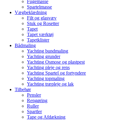
Fugemasse
Spartelmasse
Vægbeklædning
Filt og glasvæv
Stuk og Rosetter
Tapet
Tapet værktøj
Tapetklister
Bådmaling
Yachting bundmaling
Yachting grunder
Yachting Osmose og plastpest
Yachting pleje og rens
Yachting Spartel og fortyndere
Yachting topmaling
Yachting træpleje og lak
Tilbehør
Pensler
Rengøring
Ruller
Spartler
Tape og Afdækning