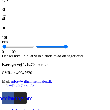
2,7L
3L
4L
9L
10L
Pris
0
—
100
Det ser ikke ud til at vi kan finde hvad du søger efter.
Kæragervej 1,
6270 Tønder
CVR-nr. 40947620
Mail:
info@wilhelmsenmaler.dk
Tlf:
+45 26 79 36 58
acebook
Instagram