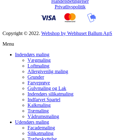
Handelsbetingelser
Privatlivspolitik
Copyright © 2022.
Webshop by Webhuset Ballum ApS
Menu
Indendørs maling
Vægmaling
Loftmaling
Allergivenlig maling
Grunder
Farveprøve
Gulvmaling og Lak
Indendørs silikatmaling
Indfarvet Spartel
Kalkmaling
Træmaling
Vådrumsmaling
Udendørs maling
Facademaling
Silikatmaling
Træbeskyttelse