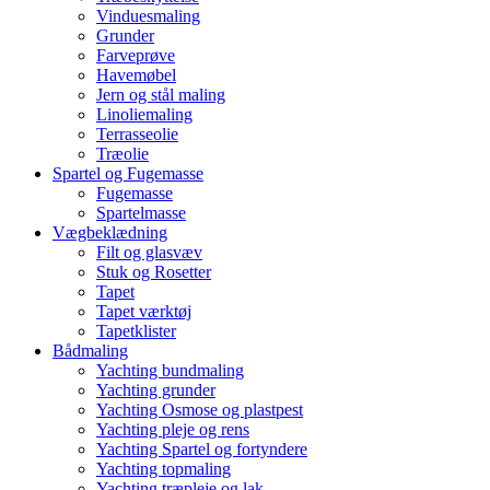
Vinduesmaling
Grunder
Farveprøve
Havemøbel
Jern og stål maling
Linoliemaling
Terrasseolie
Træolie
Spartel og Fugemasse
Fugemasse
Spartelmasse
Vægbeklædning
Filt og glasvæv
Stuk og Rosetter
Tapet
Tapet værktøj
Tapetklister
Bådmaling
Yachting bundmaling
Yachting grunder
Yachting Osmose og plastpest
Yachting pleje og rens
Yachting Spartel og fortyndere
Yachting topmaling
Yachting træpleje og lak