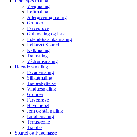
Indendørs maling
Vægmaling
Loftmaling
Allergivenlig maling
Grunder
Farveprøve
Gulvmaling og Lak
Indendørs silikatmaling
Indfarvet Spartel
Kalkmaling
Træmaling
Vådrumsmaling
Udendørs maling
Facademaling
Silikatmaling
Træbeskyttelse
Vinduesmaling
Grunder
Farveprøve
Havemøbel
Jern og stål maling
Linoliemaling
Terrasseolie
Træolie
Spartel og Fugemasse