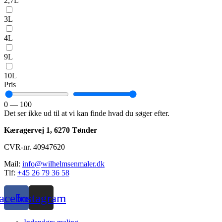
2,7L
3L
4L
9L
10L
Pris
0
—
100
Det ser ikke ud til at vi kan finde hvad du søger efter.
Kæragervej 1,
6270 Tønder
CVR-nr. 40947620
Mail:
info@wilhelmsenmaler.dk
Tlf:
+45 26 79 36 58
acebook
Instagram