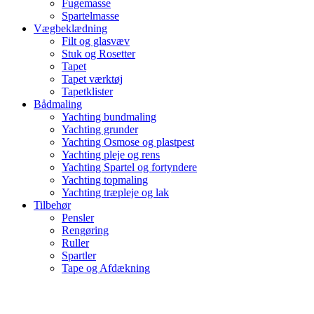
Fugemasse
Spartelmasse
Vægbeklædning
Filt og glasvæv
Stuk og Rosetter
Tapet
Tapet værktøj
Tapetklister
Bådmaling
Yachting bundmaling
Yachting grunder
Yachting Osmose og plastpest
Yachting pleje og rens
Yachting Spartel og fortyndere
Yachting topmaling
Yachting træpleje og lak
Tilbehør
Pensler
Rengøring
Ruller
Spartler
Tape og Afdækning