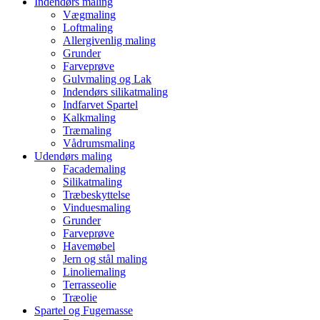
Indendørs maling
Vægmaling
Loftmaling
Allergivenlig maling
Grunder
Farveprøve
Gulvmaling og Lak
Indendørs silikatmaling
Indfarvet Spartel
Kalkmaling
Træmaling
Vådrumsmaling
Udendørs maling
Facademaling
Silikatmaling
Træbeskyttelse
Vinduesmaling
Grunder
Farveprøve
Havemøbel
Jern og stål maling
Linoliemaling
Terrasseolie
Træolie
Spartel og Fugemasse