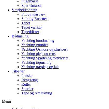
Fugemasse
Spartelmasse
Vægbeklædning
Filt og glasvæv
Stuk og Rosetter
Tapet
Tapet værktøj
Tapetklister
Bådmaling
Yachting bundmaling
Yachting grunder
Yachting Osmose og plastpest
Yachting pleje og rens
Yachting Spartel og fortyndere
Yachting topmaling
Yachting træpleje og lak
Tilbehør
Pensler
Rengøring
Ruller
Spartler
Tape og Afdækning
Menu