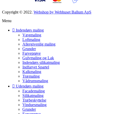
Copyright © 2022.
Webshop by Webhuset Ballum ApS
Menu
Indendørs maling
Vægmaling
Loftmaling
Allergivenlig maling
Grunder
Farveprøve
Gulvmaling og Lak
Indendørs silikatmaling
Indfarvet Spartel
Kalkmaling
Træmaling
Vådrumsmaling
Udendørs maling
Facademaling
Silikatmaling
Træbeskyttelse
Vinduesmaling
Grunder
Farveprøve