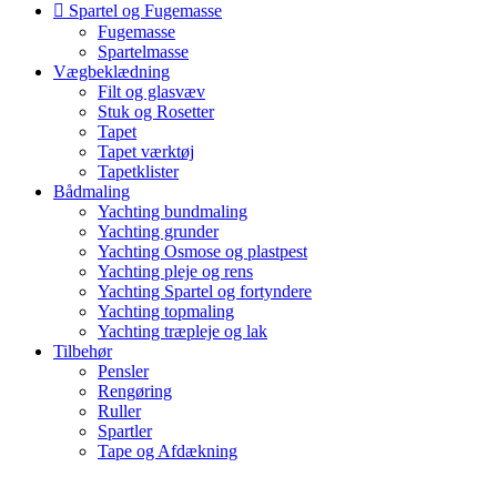
Spartel og Fugemasse
Fugemasse
Spartelmasse
Vægbeklædning
Filt og glasvæv
Stuk og Rosetter
Tapet
Tapet værktøj
Tapetklister
Bådmaling
Yachting bundmaling
Yachting grunder
Yachting Osmose og plastpest
Yachting pleje og rens
Yachting Spartel og fortyndere
Yachting topmaling
Yachting træpleje og lak
Tilbehør
Pensler
Rengøring
Ruller
Spartler
Tape og Afdækning