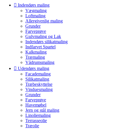
Indendørs maling
Vægmaling
Loftmaling
Allergivenlig maling
Grunder
Farveprøve
Gulvmaling og Lak
Indendørs silikatmaling
Indfarvet Spartel
Kalkmaling
Træmaling
Vådrumsmaling
Udendørs maling
Facademaling
Silikatmaling
Træbeskyttelse
Vinduesmaling
Grunder
Farveprøve
Havemøbel
Jern og stål maling
Linoliemaling
Terrasseolie
Træolie