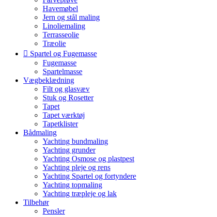
Havemøbel
Jern og stål maling
Linoliemaling
Terrasseolie
Træolie
Spartel og Fugemasse
Fugemasse
Spartelmasse
Vægbeklædning
Filt og glasvæv
Stuk og Rosetter
Tapet
Tapet værktøj
Tapetklister
Bådmaling
Yachting bundmaling
Yachting grunder
Yachting Osmose og plastpest
Yachting pleje og rens
Yachting Spartel og fortyndere
Yachting topmaling
Yachting træpleje og lak
Tilbehør
Pensler