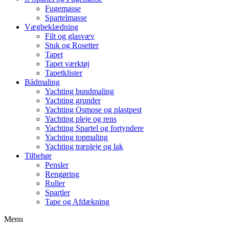
Fugemasse
Spartelmasse
Vægbeklædning
Filt og glasvæv
Stuk og Rosetter
Tapet
Tapet værktøj
Tapetklister
Bådmaling
Yachting bundmaling
Yachting grunder
Yachting Osmose og plastpest
Yachting pleje og rens
Yachting Spartel og fortyndere
Yachting topmaling
Yachting træpleje og lak
Tilbehør
Pensler
Rengøring
Ruller
Spartler
Tape og Afdækning
Menu