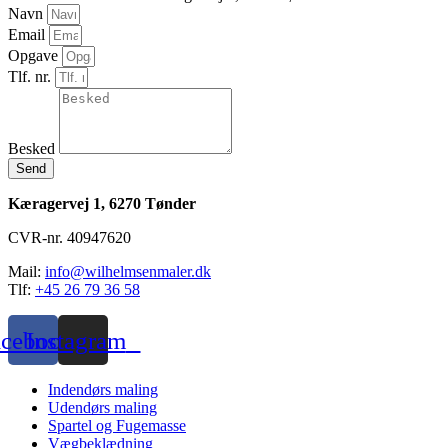
Navn
Email
Opgave
Tlf. nr.
Besked
Send
Kæragervej 1,
6270 Tønder
CVR-nr. 40947620
Mail:
info@wilhelmsenmaler.dk
Tlf:
+45 26 79 36 58
acebook
Instagram
Indendørs maling
Udendørs maling
Spartel og Fugemasse
Vægbeklædning