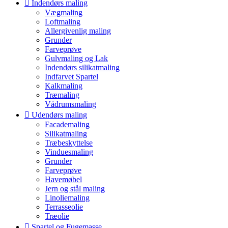
Indendørs maling
Vægmaling
Loftmaling
Allergivenlig maling
Grunder
Farveprøve
Gulvmaling og Lak
Indendørs silikatmaling
Indfarvet Spartel
Kalkmaling
Træmaling
Vådrumsmaling
Udendørs maling
Facademaling
Silikatmaling
Træbeskyttelse
Vinduesmaling
Grunder
Farveprøve
Havemøbel
Jern og stål maling
Linoliemaling
Terrasseolie
Træolie
Spartel og Fugemasse