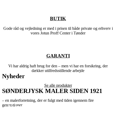
BUTIK
Gode råd og vejledning er med i prisen til både private og erhverv i
vores Jotun Proff Center i Tønder
GARANTI
Vi har aldrig haft brug for den – men vi har en forsikring, der
dækker utilfredsstillende arbejde
Nyheder
Se alle produkter
SØNDERJYSK MALER SIDEN 1921
– en malerforretning, der er fulgt med tiden igennem fire
generationer
Vi løser alle opgaver til både private
Når du skal bruge en rigtig maler
og erhverv