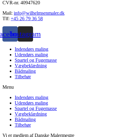
CVR-nr. 40947620
Mail:
info@wilhelmsenmaler.dk
Tlf:
+45 26 79 36 58
acebook
Instagram
Indendørs maling
Udendørs maling
Spartel og Fugemasse
Vægbeklædning
Bådmaling
Tilbehør
Menu
Indendørs maling
Udendørs maling
Spartel og Fugemasse
Vægbeklædning
Bådmaling
Tilbehør
Vi er medlem af Danske Malermestre