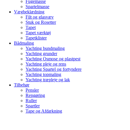
Fugemasse
Spartelmasse
Vægbeklædning
Filt og glasvæv
Stuk og Rosetter
Tapet
Tapet værktøj
Tapetklister
Bådmaling
Yachting bundmaling
Yachting grunder
Yachting Osmose og plastpest
Yachting pleje og rens
Yachting Spartel og fortyndere
Yachting topmaling
Yachting træpleje og lak
Tilbehør
Pensler
Rengøring
Ruller
Spartler
Tape og Afdækning