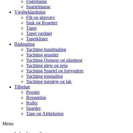
Fugemasse
Spartelmasse
Vægbeklædning
Filt og glasvæv
Stuk og Rosetter
Tapet
Tapet værktøj
Tapetklister
Bådmaling
Yachting bundmaling
Yachting grunder
Yachting Osmose og plastpest
Yachting pleje og rens
Yachting Spartel og fortyndere
Yachting topmaling
Yachting træpleje og lak
Tilbehør
Pensler
Rengøring
Ruller
Spartler
Tape og Afdækning
Menu