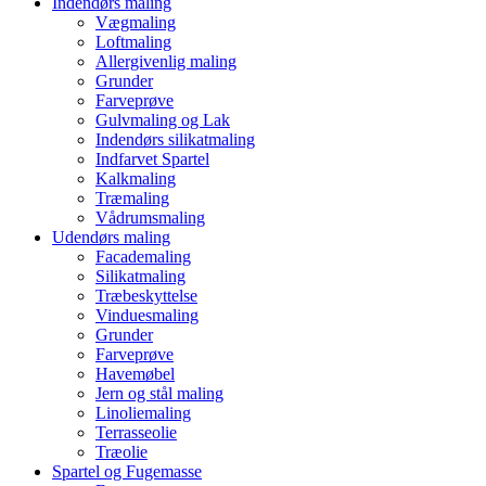
Indendørs maling
Vægmaling
Loftmaling
Allergivenlig maling
Grunder
Farveprøve
Gulvmaling og Lak
Indendørs silikatmaling
Indfarvet Spartel
Kalkmaling
Træmaling
Vådrumsmaling
Udendørs maling
Facademaling
Silikatmaling
Træbeskyttelse
Vinduesmaling
Grunder
Farveprøve
Havemøbel
Jern og stål maling
Linoliemaling
Terrasseolie
Træolie
Spartel og Fugemasse