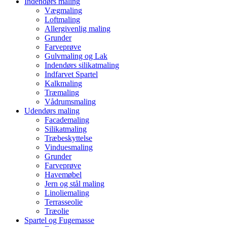
Indendørs maling
Vægmaling
Loftmaling
Allergivenlig maling
Grunder
Farveprøve
Gulvmaling og Lak
Indendørs silikatmaling
Indfarvet Spartel
Kalkmaling
Træmaling
Vådrumsmaling
Udendørs maling
Facademaling
Silikatmaling
Træbeskyttelse
Vinduesmaling
Grunder
Farveprøve
Havemøbel
Jern og stål maling
Linoliemaling
Terrasseolie
Træolie
Spartel og Fugemasse