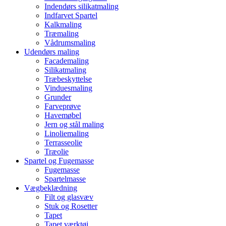
Indendørs silikatmaling
Indfarvet Spartel
Kalkmaling
Træmaling
Vådrumsmaling
Udendørs maling
Facademaling
Silikatmaling
Træbeskyttelse
Vinduesmaling
Grunder
Farveprøve
Havemøbel
Jern og stål maling
Linoliemaling
Terrasseolie
Træolie
Spartel og Fugemasse
Fugemasse
Spartelmasse
Vægbeklædning
Filt og glasvæv
Stuk og Rosetter
Tapet
Tapet værktøj