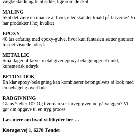
vægbeklædning til at sidde, lige som de skal
MALING
Skal det være en nuance af hvid, eller skal der knald på farverne? Vi
har produkter i høj kvalitet
EPOXY
40 års erfaring med epoxy-gulve, hvor kun fantasien sætter grænser
for det visuelle udtryk
METALLIC
Små flager af farvet metal giver epoxy-belægninger et unikt,
kunstnerisk udtryk
BETONLOOK
En klar epoxy-belægning kan kombinerer betongulvets rå look med
en behagelig overflade
RÅDGIVNING
Glans 5 eller 10? Og hvordan ser farveprøven ud på væggen? Vi
gør din opgave til en tryg proces
Læs mere om hvad vi tilbyder her …
Kæragervej 1,
6270 Tønder